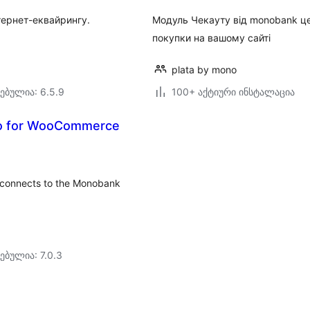
тернет-еквайрингу.
Модуль Чекауту від monobank ц
покупки на вашому сайті
plata by mono
ებულია: 6.5.9
100+ აქტიური ინსტალაცია
o for WooCommerce
connects to the Monobank
ებულია: 7.0.3