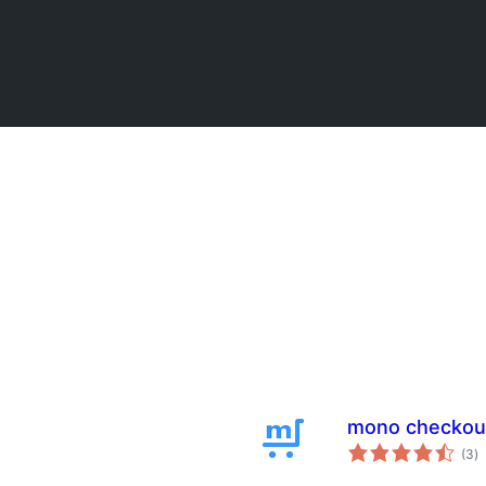
mono checkou
ს
(3
)
რ