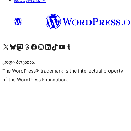
BuddyPress
↗
Visit our X (formerly Twitter) account
Visit our Bluesky account
Visit our Mastodon account
Visit our Threads account
Visit our Facebook page
Visit our Instagram account
Visit our LinkedIn account
Visit our TikTok account
Visit our YouTube channel
Visit our Tumblr account
კოდი პოეზიაა.
The WordPress® trademark is the intellectual property
of the WordPress Foundation.