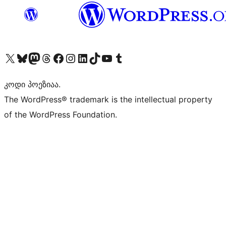
Visit our X (formerly Twitter) account
Visit our Bluesky account
Visit our Mastodon account
Visit our Threads account
Visit our Facebook page
Visit our Instagram account
Visit our LinkedIn account
Visit our TikTok account
Visit our YouTube channel
Visit our Tumblr account
კოდი პოეზიაა.
The WordPress® trademark is the intellectual property
of the WordPress Foundation.