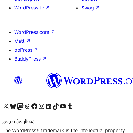
WordPress.tv
↗
Swag
↗
WordPress.com
↗
Matt
↗
bbPress
↗
BuddyPress
↗
Visit our X (formerly Twitter) account
Visit our Bluesky account
Visit our Mastodon account
Visit our Threads account
Visit our Facebook page
Visit our Instagram account
Visit our LinkedIn account
Visit our TikTok account
Visit our YouTube channel
Visit our Tumblr account
კოდი პოეზიაა.
The WordPress® trademark is the intellectual property