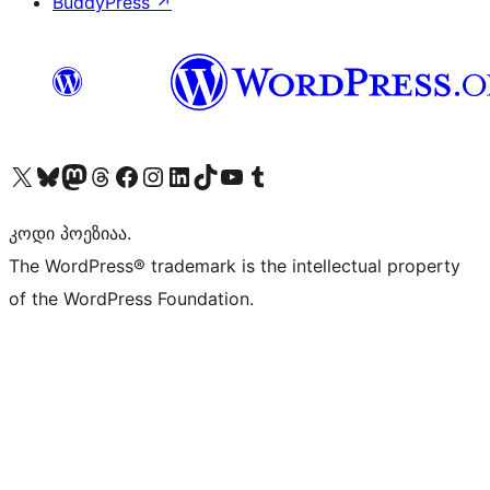
BuddyPress
↗
Visit our X (formerly Twitter) account
Visit our Bluesky account
Visit our Mastodon account
Visit our Threads account
Visit our Facebook page
Visit our Instagram account
Visit our LinkedIn account
Visit our TikTok account
Visit our YouTube channel
Visit our Tumblr account
კოდი პოეზიაა.
The WordPress® trademark is the intellectual property
of the WordPress Foundation.