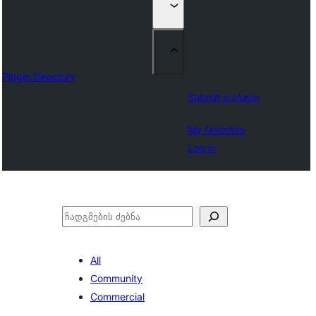
Plugin Directory
Submit a plugin
My favorites
Log in
ძებნა
All
Community
Commercial