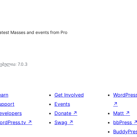
latest Masses and events from Pro
ებულია: 7.0.3
earn
Get Involved
WordPres
upport
Events
↗
evelopers
Donate
↗
Matt
↗
ordPress.tv
↗
Swag
↗
bbPress
BuddyPre