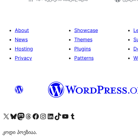
About
Showcase
L
News
Themes
S
Hosting
Plugins
D
Privacy
Patterns
W
Visit our X (formerly Twitter) account
Visit our Bluesky account
Visit our Mastodon account
Visit our Threads account
Visit our Facebook page
Visit our Instagram account
Visit our LinkedIn account
Visit our TikTok account
Visit our YouTube channel
Visit our Tumblr account
კოდი პოეზიაა.