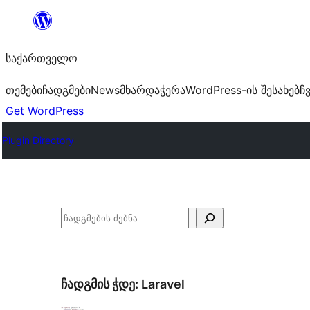
შიგთავსზე
გადასვლა
საქართველო
თემები
ჩადგმები
News
მხარდაჭერა
WordPress-ის შესახებ
ჩ
Get WordPress
Plugin Directory
ძებნა
ჩადგმის ჭდე:
Laravel