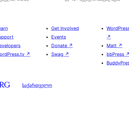
earn
Get Involved
WordPres
upport
Events
↗
evelopers
Donate
↗
Matt
↗
ordPress.tv
↗
Swag
↗
bbPress
BuddyPre
საქართველო