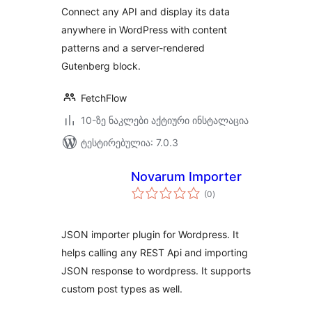
Connect any API and display its data
anywhere in WordPress with content
patterns and a server-rendered
Gutenberg block.
FetchFlow
10-ზე ნაკლები აქტიური ინსტალაცია
ტესტირებულია: 7.0.3
Novarum Importer
საერთო
(0
)
რეიტინგი
JSON importer plugin for Wordpress. It
helps calling any REST Api and importing
JSON response to wordpress. It supports
custom post types as well.