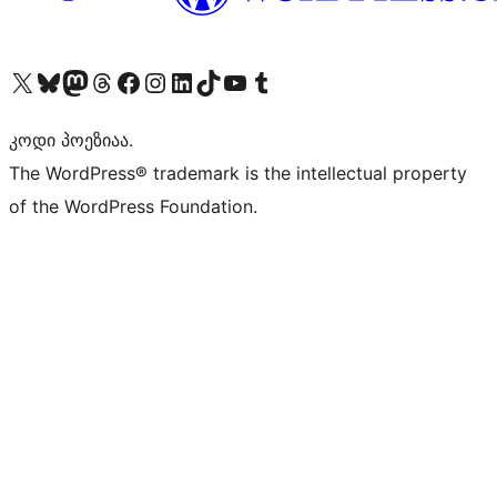
Visit our X (formerly Twitter) account
Visit our Bluesky account
Visit our Mastodon account
Visit our Threads account
Visit our Facebook page
Visit our Instagram account
Visit our LinkedIn account
Visit our TikTok account
Visit our YouTube channel
Visit our Tumblr account
კოდი პოეზიაა.
The WordPress® trademark is the intellectual property
of the WordPress Foundation.