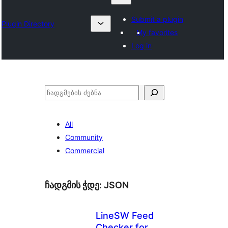
Submit a plugin
Plugin Directory
My favorites
Log in
ძებნა
All
Community
Commercial
ჩადგმის ჭდე:
JSON
LineSW Feed
Checker for