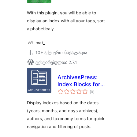
With this plugin, you will be able to
display an index with all your tags, sort
alphabeticaly.
mat_
10+ აქტიური ინსტალაცია
ტესტირებულია: 2.7.1
ArchivesPress:
Index Blocks for
საერთო
WordPress
(0
)
რეიტინგი
Display indexes based on the dates
(years, months, and days archives),
authors, and taxonomy terms for quick
navigation and filtering of posts.