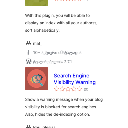
რეიტინგი
With this plugin, you will be able to
display an index with all your authorss,
sort alphabeticaly.
mat_
10+ აქტიური ინსტალაცია
ტესტირებულია: 2.7.1
Search Engine
Visibility Warning
საერთო
(0
)
რეიტინგი
Show a warning message when your blog
visibility is blocked for search engines.
Also, hides the de-indexing option.
Pau Iglesias