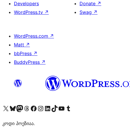
Developers
Donate
↗
WordPress.tv
↗
Swag
↗
WordPress.com
↗
Matt
↗
bbPress
↗
BuddyPress
↗
Visit our X (formerly Twitter) account
Visit our Bluesky account
Visit our Mastodon account
Visit our Threads account
Visit our Facebook page
Visit our Instagram account
Visit our LinkedIn account
Visit our TikTok account
Visit our YouTube channel
Visit our Tumblr account
კოდი პოეზიაა.