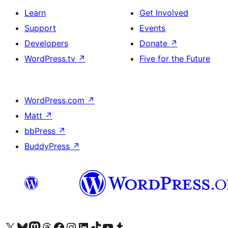
Learn
Get Involved
Support
Events
Developers
Donate
↗
WordPress.tv
↗
Five for the Future
WordPress.com
↗
Matt
↗
bbPress
↗
BuddyPress
↗
Visit our X (formerly Twitter) account
Visit our Bluesky account
Visit our Mastodon account
Visit our Threads account
Visit our Facebook page
Visit our Instagram account
Visit our LinkedIn account
Visit our TikTok account
Visit our YouTube channel
Visit our Tumblr account