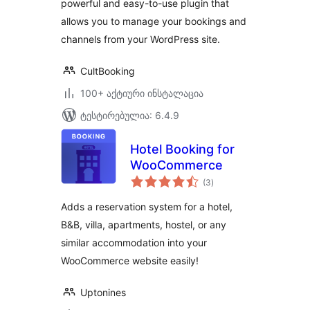
powerful and easy-to-use plugin that
allows you to manage your bookings and
channels from your WordPress site.
CultBooking
100+ აქტიური ინსტალაცია
ტესტირებულია: 6.4.9
Hotel Booking for
WooCommerce
საერთო
(3
)
რეიტინგი
Adds a reservation system for a hotel,
B&B, villa, apartments, hostel, or any
similar accommodation into your
WooCommerce website easily!
Uptonines