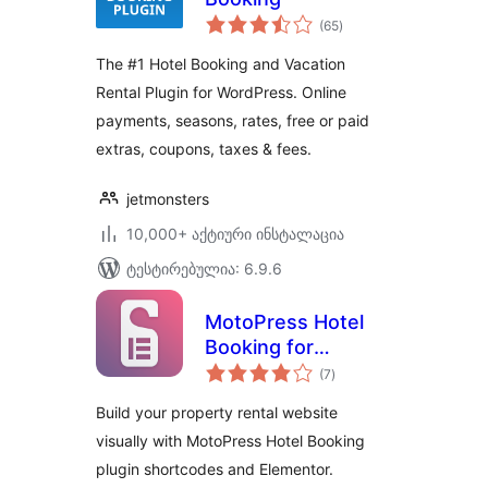
საერთო
(65
)
რეიტინგი
The #1 Hotel Booking and Vacation
Rental Plugin for WordPress. Online
payments, seasons, rates, free or paid
extras, coupons, taxes & fees.
jetmonsters
10,000+ აქტიური ინსტალაცია
ტესტირებულია: 6.9.6
MotoPress Hotel
Booking for
საერთო
Elementor
(7
)
რეიტინგი
Build your property rental website
visually with MotoPress Hotel Booking
plugin shortcodes and Elementor.