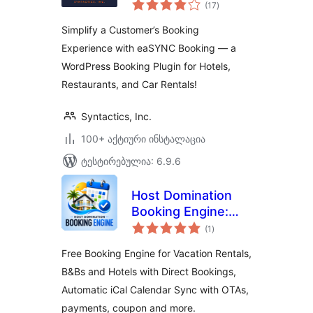
საერთო
& Car Rentals
(17
)
რეიტინგი
Simplify a Customer’s Booking
Experience with eaSYNC Booking — a
WordPress Booking Plugin for Hotels,
Restaurants, and Car Rentals!
Syntactics, Inc.
100+ აქტიური ინსტალაცია
ტესტირებულია: 6.9.6
Host Domination
Booking Engine:
საერთო
Calendar Sync &
(1
)
რეიტინგი
Reservation
Free Booking Engine for Vacation Rentals,
System
B&Bs and Hotels with Direct Bookings,
Automatic iCal Calendar Sync with OTAs,
payments, coupon and more.