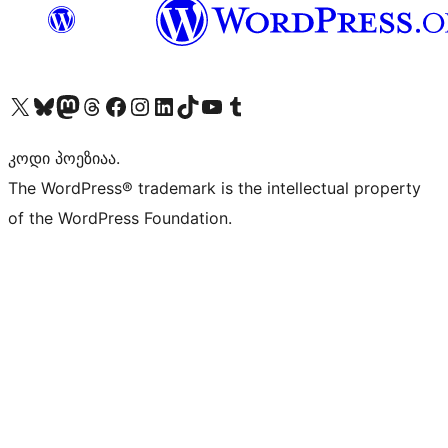
Visit our X (formerly Twitter) account
Visit our Bluesky account
Visit our Mastodon account
Visit our Threads account
Visit our Facebook page
Visit our Instagram account
Visit our LinkedIn account
Visit our TikTok account
Visit our YouTube channel
Visit our Tumblr account
კოდი პოეზიაა.
The WordPress® trademark is the intellectual property
of the WordPress Foundation.