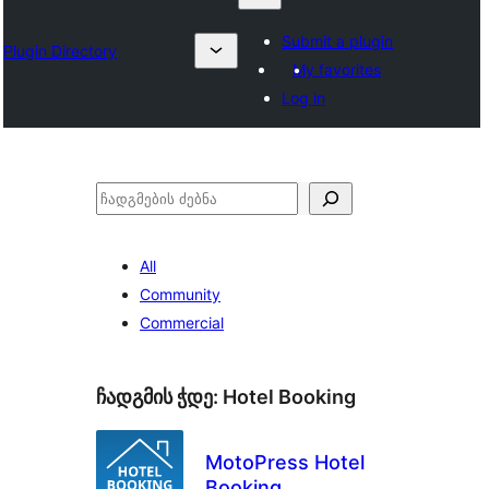
Submit a plugin
Plugin Directory
My favorites
Log in
ძებნა
All
Community
Commercial
ჩადგმის ჭდე:
Hotel Booking
MotoPress Hotel
Booking