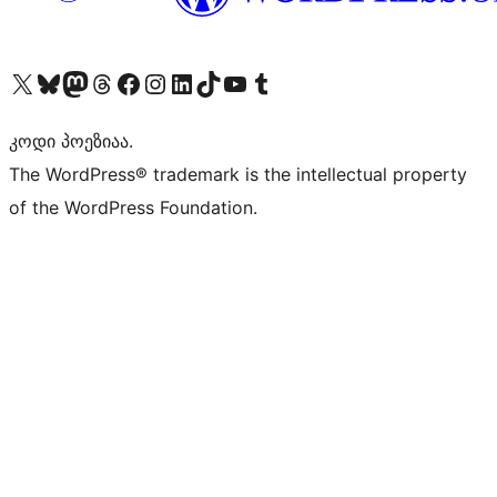
Visit our X (formerly Twitter) account
Visit our Bluesky account
Visit our Mastodon account
Visit our Threads account
Visit our Facebook page
Visit our Instagram account
Visit our LinkedIn account
Visit our TikTok account
Visit our YouTube channel
Visit our Tumblr account
კოდი პოეზიაა.
The WordPress® trademark is the intellectual property
of the WordPress Foundation.