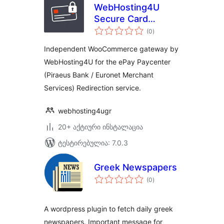
WebHosting4U
Secure Card
საერთო
Gateway for ePay
(0
)
რეიტინგი
Paycenter (Piraeus
Independent WooCommerce gateway by
Bank)
WebHosting4U for the ePay Paycenter
(Piraeus Bank / Euronet Merchant
Services) Redirection service.
webhosting4ugr
20+ აქტიური ინსტალაცია
ტესტირებულია: 7.0.3
Greek Newspapers
საერთო
(0
)
რეიტინგი
A wordpress plugin to fetch daily greek
newspapers. Important message for