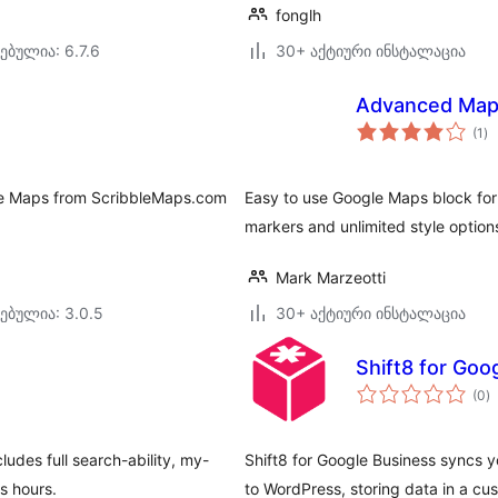
fonglh
ებულია: 6.7.6
30+ აქტიური ინსტალაცია
Advanced Map
ს
(1
)
რე
le Maps from ScribbleMaps.com
Easy to use Google Maps block for
markers and unlimited style option
Mark Marzeotti
ებულია: 3.0.5
30+ აქტიური ინსტალაცია
Shift8 for Goo
ს
(0
)
რ
des full search-ability, my-
Shift8 for Google Business syncs 
ss hours.
to WordPress, storing data in a cu