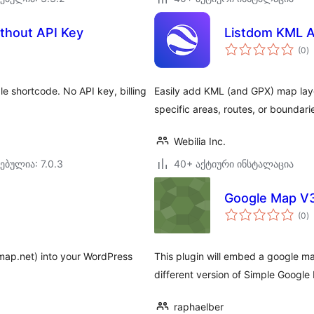
thout API Key
Listdom KML A
ს
(0
)
რ
 shortcode. No API key, billing
Easily add KML (and GPX) map laye
specific areas, routes, or boundari
Webilia Inc.
ებულია: 7.0.3
40+ აქტიური ინსტალაცია
Google Map V3
ს
(0
)
რ
ap.net) into your WordPress
This plugin will embed a google ma
different version of Simple Google
raphaelber