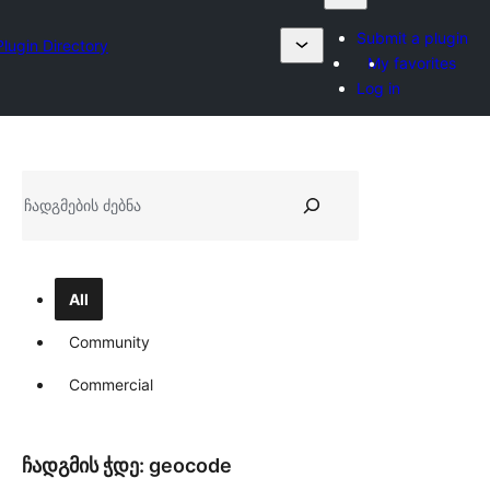
Submit a plugin
Plugin Directory
My favorites
Log in
ძებნა
All
Community
Commercial
ჩადგმის ჭდე:
geocode