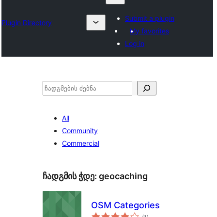
Submit a plugin
Plugin Directory
My favorites
Log in
ძებნა
All
Community
Commercial
ჩადგმის ჭდე:
geocaching
OSM Categories
საერთო