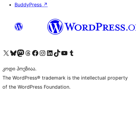
BuddyPress
↗
Visit our X (formerly Twitter) account
Visit our Bluesky account
Visit our Mastodon account
Visit our Threads account
Visit our Facebook page
Visit our Instagram account
Visit our LinkedIn account
Visit our TikTok account
Visit our YouTube channel
Visit our Tumblr account
კოდი პოეზიაა.
The WordPress® trademark is the intellectual property
of the WordPress Foundation.