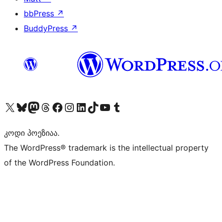
bbPress
↗
BuddyPress
↗
Visit our X (formerly Twitter) account
Visit our Bluesky account
Visit our Mastodon account
Visit our Threads account
Visit our Facebook page
Visit our Instagram account
Visit our LinkedIn account
Visit our TikTok account
Visit our YouTube channel
Visit our Tumblr account
კოდი პოეზიაა.
The WordPress® trademark is the intellectual property
of the WordPress Foundation.