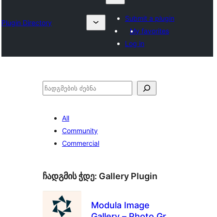
Submit a plugin
Plugin Directory
My favorites
Log in
ძებნა
All
Community
Commercial
ჩადგმის ჭდე:
Gallery Plugin
Modula Image
Gallery – Photo Grid