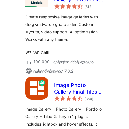
საერთო
& Video Gallery
(613
)
რეიტინგი
Create responsive image galleries with
drag-and-drop grid builder. Custom
layouts, video support, AI optimization.
Works with any theme.
WP Chill
100,000+ აქტიური ინსტალაცია
ტესტირებულია: 7.0.2
Image Photo
Gallery Final Tiles
საერთო
Grid
(354
)
რეიტინგი
Image Gallery + Photo Gallery + Portfolio
Gallery + Tiled Gallery in 1 plugin.
Includes lightbox and hover effects. It