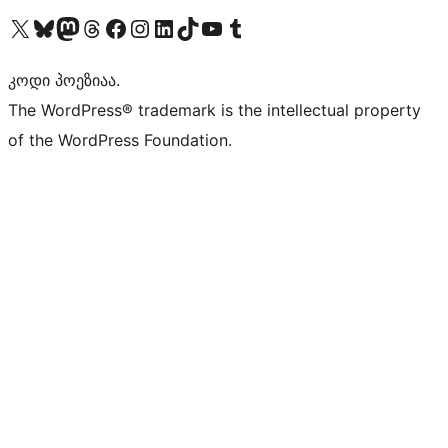
Visit our X (formerly Twitter) account
Visit our Bluesky account
Visit our Mastodon account
Visit our Threads account
Visit our Facebook page
Visit our Instagram account
Visit our LinkedIn account
Visit our TikTok account
Visit our YouTube channel
Visit our Tumblr account
კოდი პოეზიაა.
The WordPress® trademark is the intellectual property
of the WordPress Foundation.