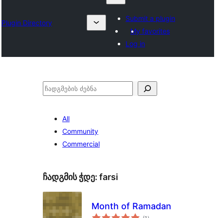
Submit a plugin
Plugin Directory
My favorites
Log in
ძებნა
All
Community
Commercial
ჩადგმის ჭდე:
farsi
Month of Ramadan
საერთო