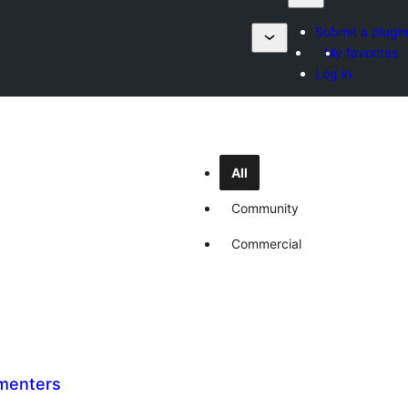
Submit a plugin
My favorites
Log in
All
Community
Commercial
mmenters
ერთო