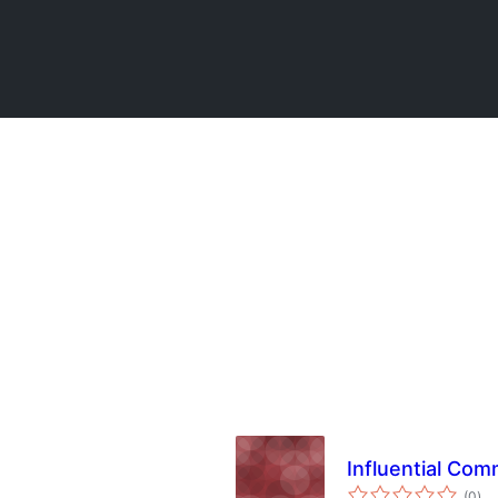
Influential Co
სა
(0
)