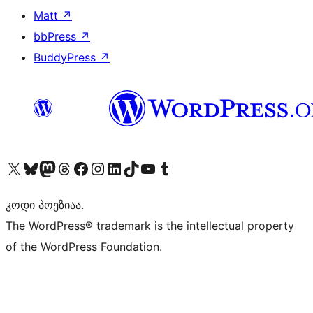
Matt
↗
bbPress
↗
BuddyPress
↗
Visit our X (formerly Twitter) account
Visit our Bluesky account
Visit our Mastodon account
Visit our Threads account
Visit our Facebook page
Visit our Instagram account
Visit our LinkedIn account
Visit our TikTok account
Visit our YouTube channel
Visit our Tumblr account
კოდი პოეზიაა.
The WordPress® trademark is the intellectual property
of the WordPress Foundation.