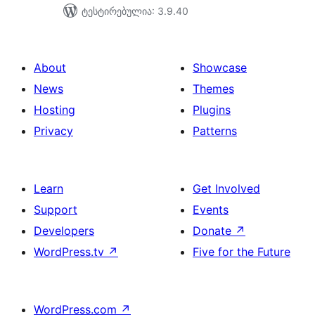
ტესტირებულია: 3.9.40
About
Showcase
News
Themes
Hosting
Plugins
Privacy
Patterns
Learn
Get Involved
Support
Events
Developers
Donate
↗
WordPress.tv
↗
Five for the Future
WordPress.com
↗