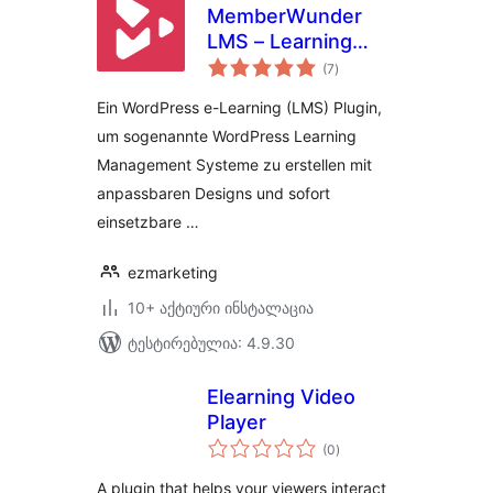
MemberWunder
LMS – Learning
საერთო
Management
(7
)
რეიტინგი
System – Ein
Ein WordPress e-Learning (LMS) Plugin,
WordPress e-
um sogenannte WordPress Learning
Learning Plugin
Management Systeme zu erstellen mit
anpassbaren Designs und sofort
einsetzbare …
ezmarketing
10+ აქტიური ინსტალაცია
ტესტირებულია: 4.9.30
Elearning Video
Player
საერთო
(0
)
რეიტინგი
A plugin that helps your viewers interact