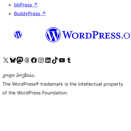
bbPress
↗
BuddyPress
↗
Visit our X (formerly Twitter) account
Visit our Bluesky account
Visit our Mastodon account
Visit our Threads account
Visit our Facebook page
Visit our Instagram account
Visit our LinkedIn account
Visit our TikTok account
Visit our YouTube channel
Visit our Tumblr account
კოდი პოეზიაა.
The WordPress® trademark is the intellectual property
of the WordPress Foundation.