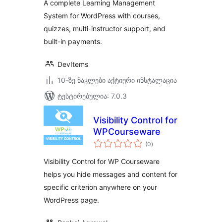
A complete Learning Management
System for WordPress with courses,
quizzes, multi-instructor support, and
built-in payments.
DevItems
10-ზე ნაკლები აქტიური ინსტალაცია
ტესტირებულია: 7.0.3
Visibility Control for
WPCourseware
საერთო
(0
)
რეიტინგი
Visibility Control for WP Courseware
helps you hide messages and content for
specific criterion anywhere on your
WordPress page.