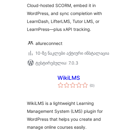
Cloud-hosted SCORM, embed it in
WordPress, and sync completion with
LearnDash, LifterLMS, Tutor LMS, or
LearnPress—plus xAPI tracking.
allureconnect
10-ზე ნაკლები აქტიური ინსტალაცია
ტესტირებულია: 7.0.3
WikiLMS
საერთო
(0
)
რეიტინგი
WikiLMS is a lightweight Learning
Management System (LMS) plugin for
WordPress that helps you create and
manage online courses easily.