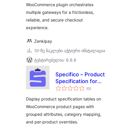
WooCommerce plugin orchestrates
multiple gateways for a frictionless,
reliable, and secure checkout
experience.
Zenkipay
10-ზე ნაკლები აქტიური ინსტალაცია
ტესტირებულია: 6.6.6
Specifico – Product
Specification for
საერთო
WooCommerce
(0
)
რეიტინგი
Display product specification tables on
WooCommerce product pages with
grouped attributes, category mapping,
and per-product overrides.