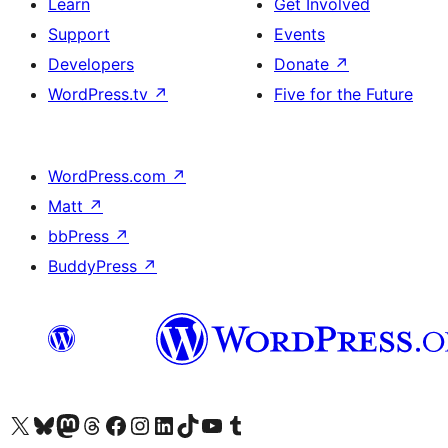
Learn
Get Involved
Support
Events
Developers
Donate
↗
WordPress.tv
↗
Five for the Future
WordPress.com
↗
Matt
↗
bbPress
↗
BuddyPress
↗
Visit our X (formerly Twitter) account
Visit our Bluesky account
Visit our Mastodon account
Visit our Threads account
Visit our Facebook page
Visit our Instagram account
Visit our LinkedIn account
Visit our TikTok account
Visit our YouTube channel
Visit our Tumblr account