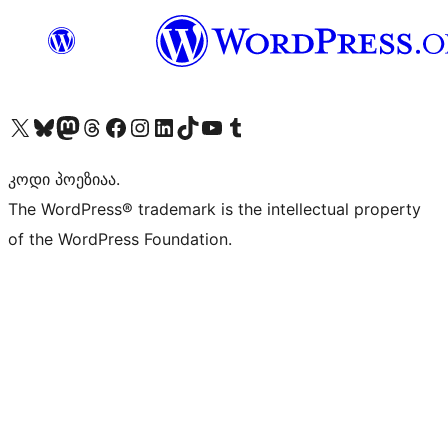
Visit our X (formerly Twitter) account
Visit our Bluesky account
Visit our Mastodon account
Visit our Threads account
Visit our Facebook page
Visit our Instagram account
Visit our LinkedIn account
Visit our TikTok account
Visit our YouTube channel
Visit our Tumblr account
კოდი პოეზიაა.
The WordPress® trademark is the intellectual property
of the WordPress Foundation.