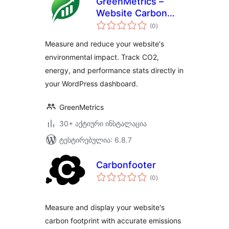
GreenMetrics –
Website Carbon
საერთო
Footprint,
(0
)
რეიტინგი
Sustainability &
Measure and reduce your website's
Performance
environmental impact. Track CO2,
Metrics
energy, and performance stats directly in
your WordPress dashboard.
GreenMetrics
30+ აქტიური ინსტალაცია
ტესტირებულია: 6.8.7
Carbonfooter
საერთო
(0
)
რეიტინგი
Measure and display your website's
carbon footprint with accurate emissions