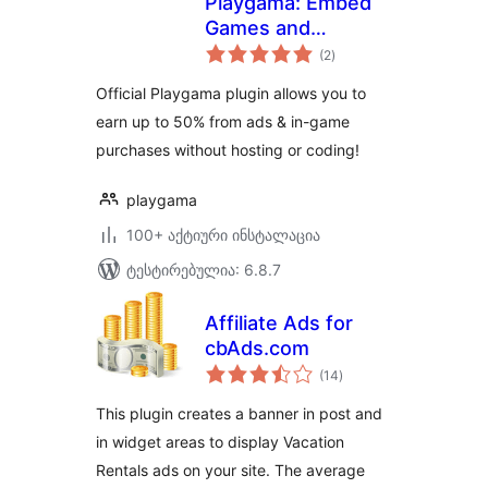
Playgama: Embed
Games and
საერთო
Monetize
(2
)
რეიტინგი
Official Playgama plugin allows you to
earn up to 50% from ads & in-game
purchases without hosting or coding!
playgama
100+ აქტიური ინსტალაცია
ტესტირებულია: 6.8.7
Affiliate Ads for
cbAds.com
საერთო
(14
)
რეიტინგი
This plugin creates a banner in post and
in widget areas to display Vacation
Rentals ads on your site. The average