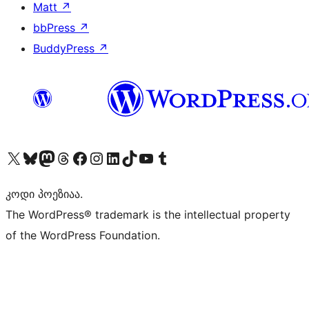
Matt
↗
bbPress
↗
BuddyPress
↗
Visit our X (formerly Twitter) account
Visit our Bluesky account
Visit our Mastodon account
Visit our Threads account
Visit our Facebook page
Visit our Instagram account
Visit our LinkedIn account
Visit our TikTok account
Visit our YouTube channel
Visit our Tumblr account
კოდი პოეზიაა.
The WordPress® trademark is the intellectual property
of the WordPress Foundation.