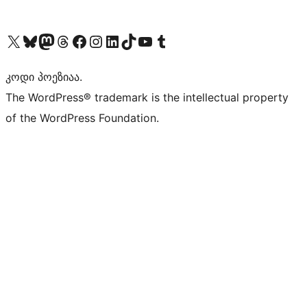
Visit our X (formerly Twitter) account
Visit our Bluesky account
Visit our Mastodon account
Visit our Threads account
Visit our Facebook page
Visit our Instagram account
Visit our LinkedIn account
Visit our TikTok account
Visit our YouTube channel
Visit our Tumblr account
კოდი პოეზიაა.
The WordPress® trademark is the intellectual property
of the WordPress Foundation.