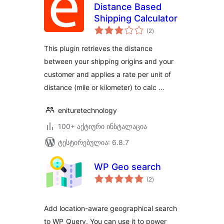
Distance Based
Shipping Calculator
საერთო
(2
)
რეიტინგი
This plugin retrieves the distance
between your shipping origins and your
customer and applies a rate per unit of
distance (mile or kilometer) to calc …
enituretechnology
100+ აქტიური ინსტალაცია
ტესტირებულია: 6.8.7
WP Geo search
საერთო
(2
)
რეიტინგი
Add location-aware geographical search
to WP_Query. You can use it to power