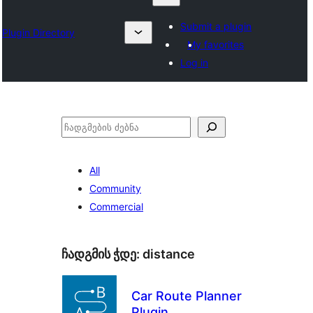
Submit a plugin
Plugin Directory
My favorites
Log in
ძებნა
All
Community
Commercial
ჩადგმის ჭდე:
distance
Car Route Planner
Plugin