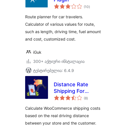
საერთო
(10
)
რეიტინგი
Route planner for car travelers.
Calculator of various values for route,
such as length, driving time, fuel amount
and cost, customized cost.
iGuk
300+ აქტიური ინსტალაცია
ტესტირებულია: 6.4.9
Distance Rate
Shipping For
საერთო
WooCommerce
(8
)
რეიტინგი
Calculate WooCommerce shipping costs
based on the real driving distance
between your store and the customer.