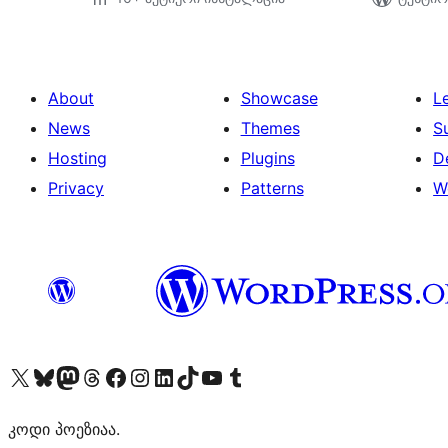
About
Showcase
L
News
Themes
S
Hosting
Plugins
D
Privacy
Patterns
W
Visit our X (formerly Twitter) account
Visit our Bluesky account
Visit our Mastodon account
Visit our Threads account
Visit our Facebook page
Visit our Instagram account
Visit our LinkedIn account
Visit our TikTok account
Visit our YouTube channel
Visit our Tumblr account
კოდი პოეზიაა.