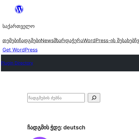
შიგთავსზე
გადასვლა
საქართველო
თემები
ჩადგმები
News
მხარდაჭერა
WordPress-ის შესახებ
ჩ
Get WordPress
Plugin Directory
ძებნა
ჩადგმის ჭდე:
deutsch