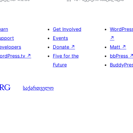
earn
Get Involved
WordPres
upport
Events
↗
evelopers
Donate
↗
Matt
↗
ordPress.tv
↗
Five for the
bbPress
Future
BuddyPre
საქართველო