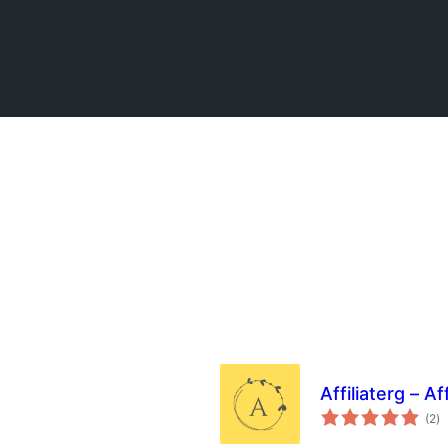
Affiliaterg – A
ს
(2
)
რ