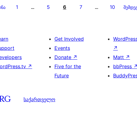
1
5
6
7
10
ინა
…
…
შემდე
earn
Get Involved
WordPres
upport
Events
↗
evelopers
Donate
↗
Matt
↗
ordPress.tv
↗
Five for the
bbPress
Future
BuddyPre
საქართველო