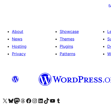
გვერდებათ
წ
დაშლა
About
Showcase
L
News
Themes
S
Hosting
Plugins
D
Privacy
Patterns
W
Visit our X (formerly Twitter) account
Visit our Bluesky account
Visit our Mastodon account
Visit our Threads account
Visit our Facebook page
Visit our Instagram account
Visit our LinkedIn account
Visit our TikTok account
Visit our YouTube channel
Visit our Tumblr account