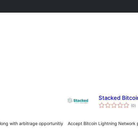
Stacked Bitc
ს
(0
)
რ
ong with arbitrage opportunitiy
Accept Bitcoin Lightning Network