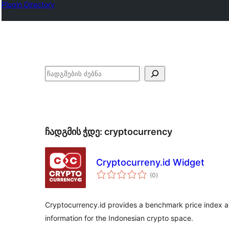
Plugin Directory
ძებნა
ჩადგმის ჭდე:
cryptocurrency
Cryptocurreny.id Widget
საერთო
(0
)
რეიტინგი
Cryptocurrency.id provides a benchmark price index al
information for the Indonesian crypto space.