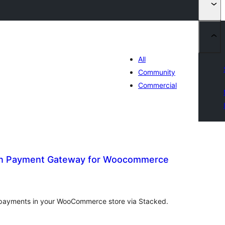
All
Community
Commercial
oin Payment Gateway for Woocommerce
აერთო
ეიტინგი
 payments in your WooCommerce store via Stacked.