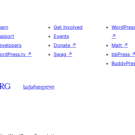
earn
Get Involved
WordPres
upport
Events
↗
evelopers
Donate
↗
Matt
↗
ordPress.tv
↗
Swag
↗
bbPress
BuddyPre
საქართველო