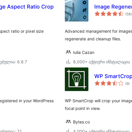
ge Aspect Ratio Crop
Image Regener
(58
)
pect ratio or pixel size
Advanced management for images, r
regenerate and cleanup files.
Iulia Cazan
ებულია: 6.8.7
8,000+ აქტიური ინსტალაცია
WP SmartCro
ს
(9
)
რ
registered in your WordPress
WP SmartCrop will crop your image
focal point in view.
Bytes.co
ებულია: 7.1
4,000+ აქტიური ინსტალაცია