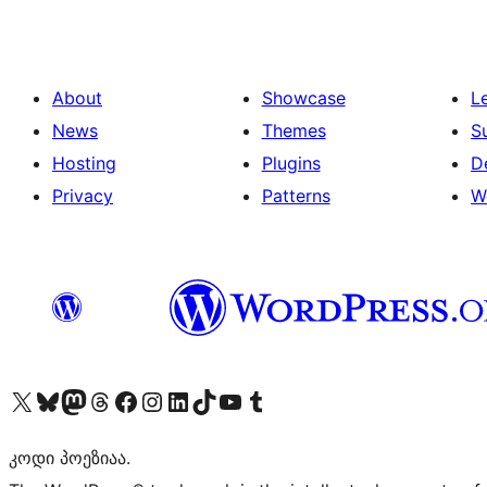
About
Showcase
L
News
Themes
S
Hosting
Plugins
D
Privacy
Patterns
W
Visit our X (formerly Twitter) account
Visit our Bluesky account
Visit our Mastodon account
Visit our Threads account
Visit our Facebook page
Visit our Instagram account
Visit our LinkedIn account
Visit our TikTok account
Visit our YouTube channel
Visit our Tumblr account
კოდი პოეზიაა.