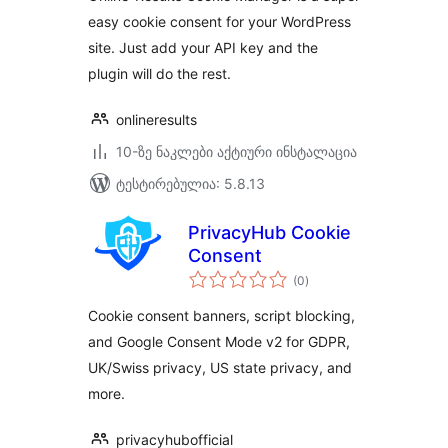
easy cookie consent for your WordPress
site. Just add your API key and the
plugin will do the rest.
onlineresults
10-ზე ნაკლები აქტიური ინსტალაცია
ტესტირებულია: 5.8.13
PrivacyHub Cookie
Consent
საერთო
(0
)
რეიტინგი
Cookie consent banners, script blocking,
and Google Consent Mode v2 for GDPR,
UK/Swiss privacy, US state privacy, and
more.
privacyhubofficial