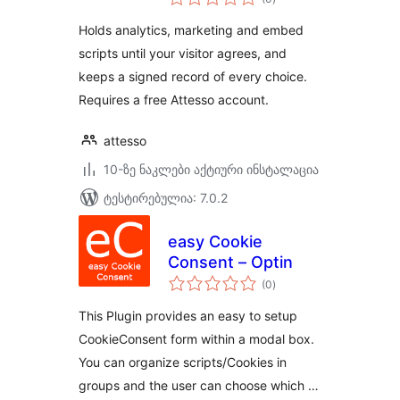
რეიტინგი
Holds analytics, marketing and embed
scripts until your visitor agrees, and
keeps a signed record of every choice.
Requires a free Attesso account.
attesso
10-ზე ნაკლები აქტიური ინსტალაცია
ტესტირებულია: 7.0.2
easy Cookie
Consent – Optin
საერთო
(0
)
რეიტინგი
This Plugin provides an easy to setup
CookieConsent form within a modal box.
You can organize scripts/Cookies in
groups and the user can choose which …