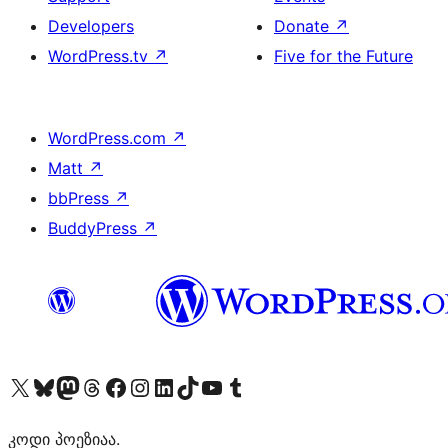
Developers
Donate
↗
WordPress.tv
↗
Five for the Future
WordPress.com
↗
Matt
↗
bbPress
↗
BuddyPress
↗
Visit our X (formerly Twitter) account
Visit our Bluesky account
Visit our Mastodon account
Visit our Threads account
Visit our Facebook page
Visit our Instagram account
Visit our LinkedIn account
Visit our TikTok account
Visit our YouTube channel
Visit our Tumblr account
კოდი პოეზიაა.