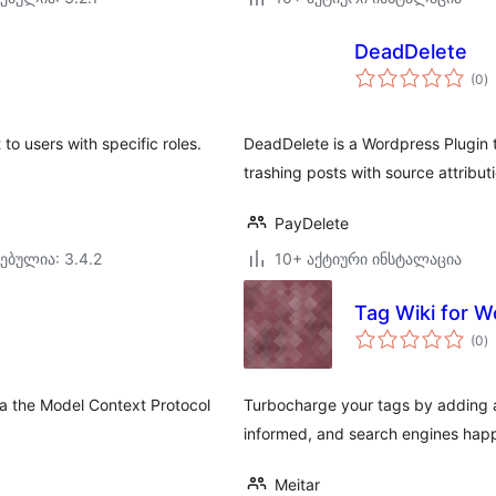
DeadDelete
ს
(0
)
რ
o users with specific roles.
DeadDelete is a Wordpress Plugin 
trashing posts with source attribut
PayDelete
ებულია: 3.4.2
10+ აქტიური ინსტალაცია
Tag Wiki for 
ს
(0
)
რ
via the Model Context Protocol
Turbocharge your tags by adding a 
informed, and search engines hap
Meitar