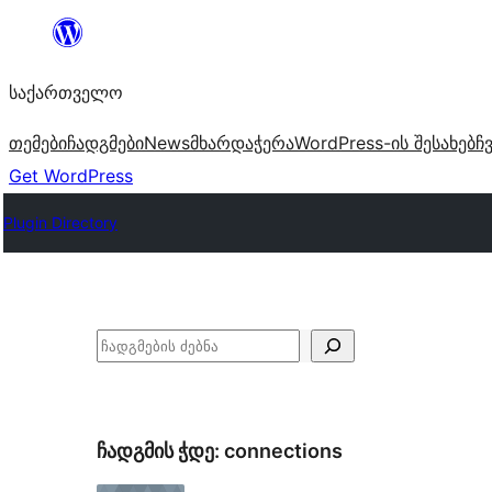
შიგთავსზე
გადასვლა
საქართველო
თემები
ჩადგმები
News
მხარდაჭერა
WordPress-ის შესახებ
ჩ
Get WordPress
Plugin Directory
ძებნა
ჩადგმის ჭდე:
connections