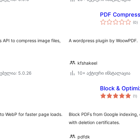
PDF Compress
ს
(0
)
რ
 API to compress image files,
A wordpress plugin by WoowPDF.
kfshakeel
ებულია: 5.0.26
10+ აქტიური ინსტალაცია
Block & Optim
ს
(1
)
რე
o WebP for faster page loads.
Block PDFs from Google indexing
with deletion certificates.
pdfdk