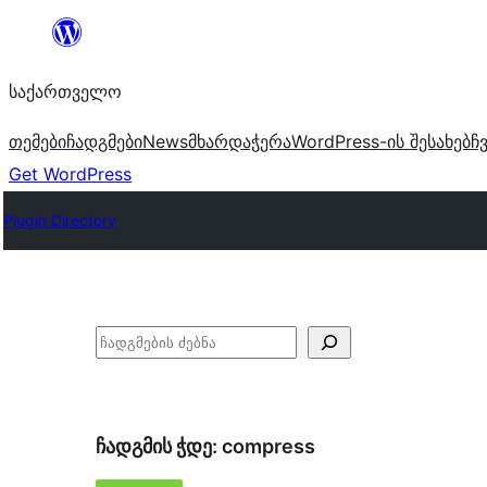
შიგთავსზე
გადასვლა
საქართველო
თემები
ჩადგმები
News
მხარდაჭერა
WordPress-ის შესახებ
ჩ
Get WordPress
Plugin Directory
ძებნა
ჩადგმის ჭდე:
compress