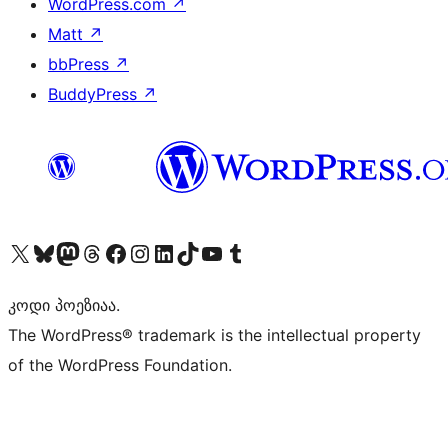
WordPress.com
↗
Matt
↗
bbPress
↗
BuddyPress
↗
Visit our X (formerly Twitter) account
Visit our Bluesky account
Visit our Mastodon account
Visit our Threads account
Visit our Facebook page
Visit our Instagram account
Visit our LinkedIn account
Visit our TikTok account
Visit our YouTube channel
Visit our Tumblr account
კოდი პოეზიაა.
The WordPress® trademark is the intellectual property
of the WordPress Foundation.