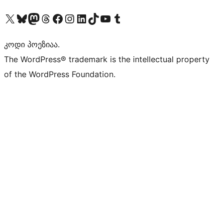
Visit our X (formerly Twitter) account
Visit our Bluesky account
Visit our Mastodon account
Visit our Threads account
Visit our Facebook page
Visit our Instagram account
Visit our LinkedIn account
Visit our TikTok account
Visit our YouTube channel
Visit our Tumblr account
კოდი პოეზიაა.
The WordPress® trademark is the intellectual property
of the WordPress Foundation.