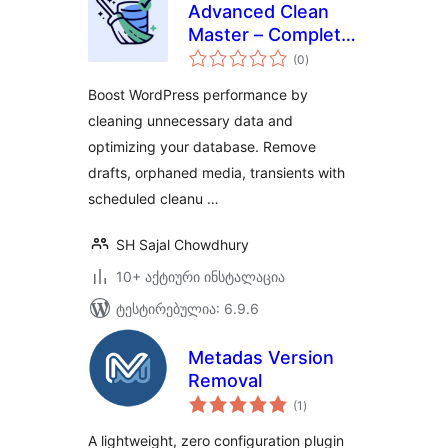
Advanced Clean
Master – Complete
საერთო
Site Cleanup &
(0
)
რეიტინგი
Database Optimizer
Boost WordPress performance by
cleaning unnecessary data and
optimizing your database. Remove
drafts, orphaned media, transients with
scheduled cleanu …
SH Sajal Chowdhury
10+ აქტიური ინსტალაცია
ტესტირებულია: 6.9.6
Metadas Version
Removal
საერთო
(1
)
რეიტინგი
A lightweight, zero configuration plugin