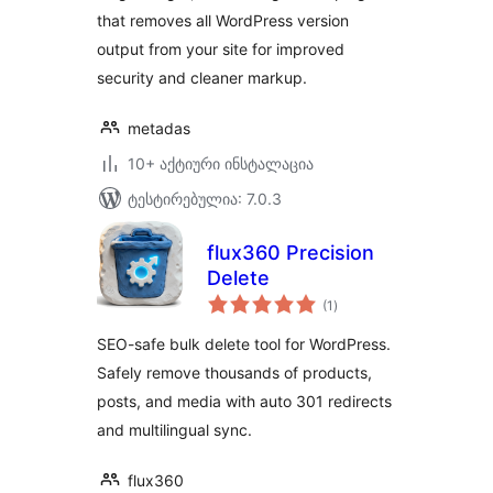
that removes all WordPress version
output from your site for improved
security and cleaner markup.
metadas
10+ აქტიური ინსტალაცია
ტესტირებულია: 7.0.3
flux360 Precision
Delete
საერთო
(1
)
რეიტინგი
SEO-safe bulk delete tool for WordPress.
Safely remove thousands of products,
posts, and media with auto 301 redirects
and multilingual sync.
flux360