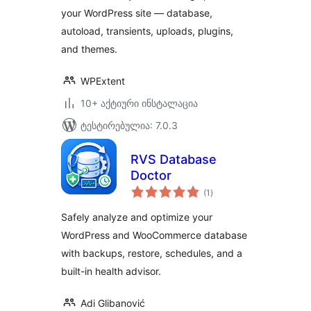
your WordPress site — database,
autoload, transients, uploads, plugins,
and themes.
WPExtent
10+ აქტიური ინსტალაცია
ტესტირებულია: 7.0.3
RVS Database
Doctor
საერთო
(1
)
რეიტინგი
Safely analyze and optimize your
WordPress and WooCommerce database
with backups, restore, schedules, and a
built-in health advisor.
Adi Glibanović