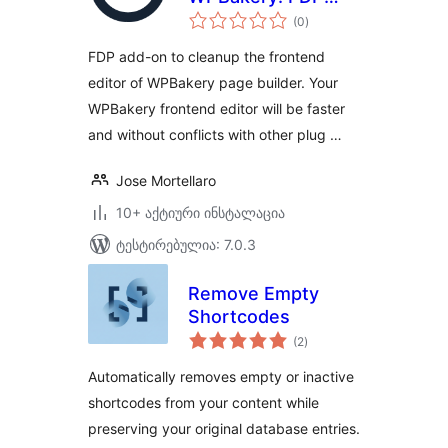
საერთო
add-on to clean up
(0
)
რეიტინგი
the WPBakery
FDP add-on to cleanup the frontend
frontend editor
editor of WPBakery page builder. Your
WPBakery frontend editor will be faster
and without conflicts with other plug …
Jose Mortellaro
10+ აქტიური ინსტალაცია
ტესტირებულია: 7.0.3
Remove Empty
Shortcodes
საერთო
(2
)
რეიტინგი
Automatically removes empty or inactive
shortcodes from your content while
preserving your original database entries.