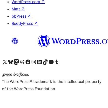
WordPress.com
↗
Matt
↗
bbPress
↗
BuddyPress
↗
Visit our X (formerly Twitter) account
Visit our Bluesky account
Visit our Mastodon account
Visit our Threads account
Visit our Facebook page
Visit our Instagram account
Visit our LinkedIn account
Visit our TikTok account
Visit our YouTube channel
Visit our Tumblr account
კოდი პოეზიაა.
The WordPress® trademark is the intellectual property
of the WordPress Foundation.