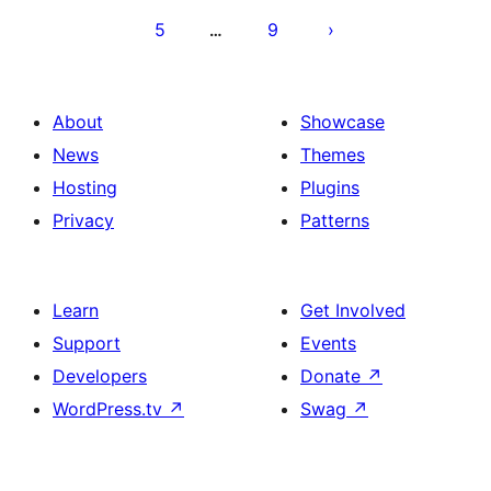
დაშლა
5
9
…
About
Showcase
News
Themes
Hosting
Plugins
Privacy
Patterns
Learn
Get Involved
Support
Events
Developers
Donate
↗
WordPress.tv
↗
Swag
↗