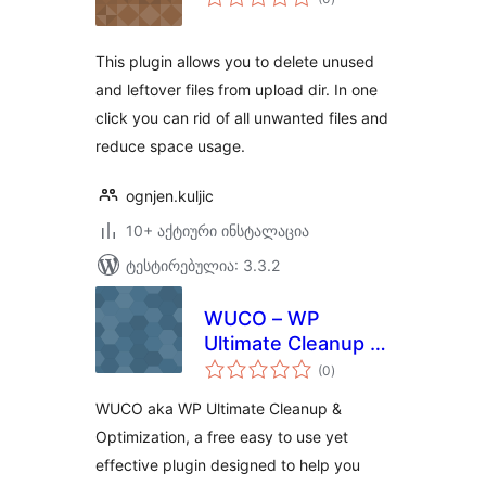
რეიტინგი
This plugin allows you to delete unused
and leftover files from upload dir. In one
click you can rid of all unwanted files and
reduce space usage.
ognjen.kuljic
10+ აქტიური ინსტალაცია
ტესტირებულია: 3.3.2
WUCO – WP
Ultimate Cleanup &
საერთო
Optimization
(0
)
რეიტინგი
WUCO aka WP Ultimate Cleanup &
Optimization, a free easy to use yet
effective plugin designed to help you