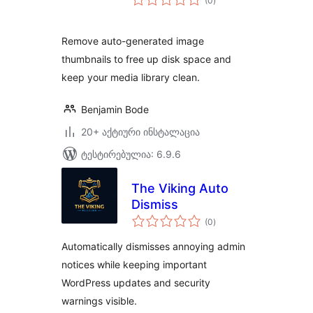
(0
)
რეიტინგი
Remove auto-generated image
thumbnails to free up disk space and
keep your media library clean.
Benjamin Bode
20+ აქტიური ინსტალაცია
ტესტირებულია: 6.9.6
The Viking Auto
Dismiss
საერთო
(0
)
რეიტინგი
Automatically dismisses annoying admin
notices while keeping important
WordPress updates and security
warnings visible.