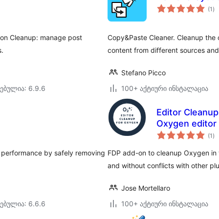
ს
(1
)
რე
ion Cleanup: manage post
Copy&Paste Cleaner. Cleanup the c
s.
content from different sources and
Stefano Picco
ებულია: 6.9.6
100+ აქტიური ინსტალაცია
Editor Cleanup
Oxygen editor
ს
(1
)
რე
d performance by safely removing
FDP add-on to cleanup Oxygen in 
and without conflicts with other pl
Jose Mortellaro
ებულია: 6.6.6
100+ აქტიური ინსტალაცია