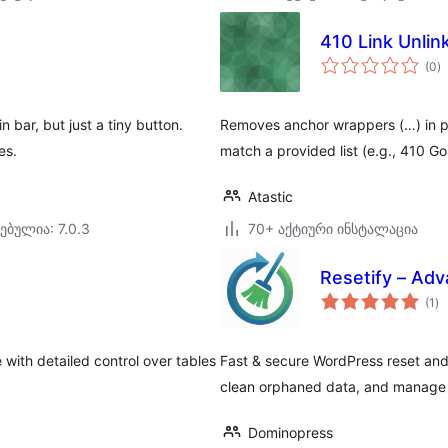
410 Link Unlin
ს
(0
)
რ
 bar, but just a tiny button.
Removes anchor wrappers (…) in p
es.
match a provided list (e.g., 410 Go
Atastic
ებულია: 7.0.3
70+ აქტიური ინსტალაცია
Resetify – Ad
ს
(1
)
რე
ith detailed control over tables
Fast & secure WordPress reset and 
clean orphaned data, and manage
Dominopress