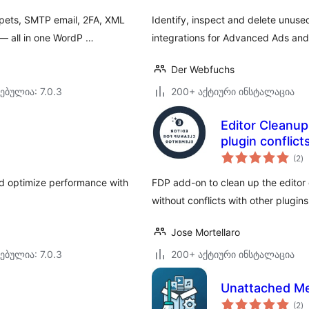
ppets, SMTP email, 2FA, XML
Identify, inspect and delete unused
 — all in one WordP …
integrations for Advanced Ads and
Der Webfuchs
ებულია: 7.0.3
200+ აქტიური ინსტალაცია
Editor Cleanup
plugin conflict
ს
(2
)
რ
nd optimize performance with
FDP add-on to clean up the editor 
without conflicts with other plugins
Jose Mortellaro
ებულია: 7.0.3
200+ აქტიური ინსტალაცია
Unattached M
ს
(2
)
რ