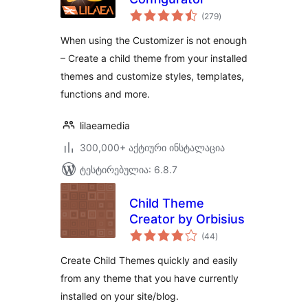
საერთო
(279
)
რეიტინგი
When using the Customizer is not enough
– Create a child theme from your installed
themes and customize styles, templates,
functions and more.
lilaeamedia
300,000+ აქტიური ინსტალაცია
ტესტირებულია: 6.8.7
Child Theme
Creator by Orbisius
საერთო
(44
)
რეიტინგი
Create Child Themes quickly and easily
from any theme that you have currently
installed on your site/blog.