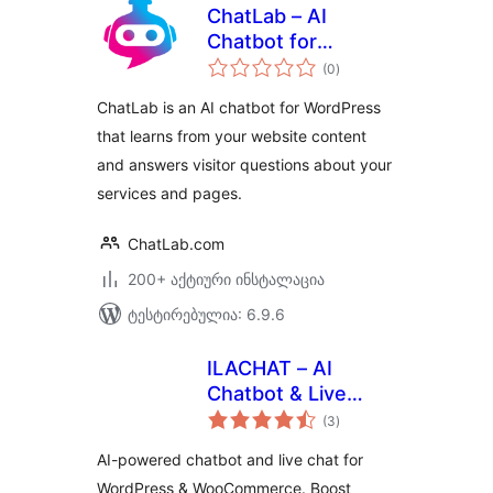
ChatLab – AI
Chatbot for
საერთო
WordPress and
(0
)
რეიტინგი
WooCommerce
ChatLab is an AI chatbot for WordPress
that learns from your website content
and answers visitor questions about your
services and pages.
ChatLab.com
200+ აქტიური ინსტალაცია
ტესტირებულია: 6.9.6
ILACHAT – AI
Chatbot & Live
საერთო
Chat
(3
)
რეიტინგი
AI-powered chatbot and live chat for
WordPress & WooCommerce. Boost