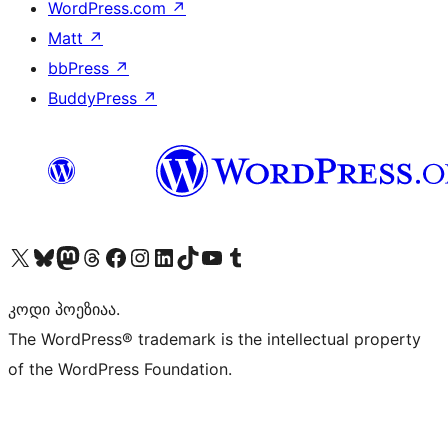
WordPress.com
↗
Matt
↗
bbPress
↗
BuddyPress
↗
Visit our X (formerly Twitter) account
Visit our Bluesky account
Visit our Mastodon account
Visit our Threads account
Visit our Facebook page
Visit our Instagram account
Visit our LinkedIn account
Visit our TikTok account
Visit our YouTube channel
Visit our Tumblr account
კოდი პოეზიაა.
The WordPress® trademark is the intellectual property
of the WordPress Foundation.