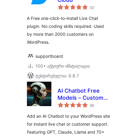
საერთო
(2
)
რეიტინგი
A Free one-click-to-install Live Chat
plugin. No coding skills required. Used
by more than 2000 customers on
WordPress.
supportboard
100+ აქტიური ინსტალაცია
ტესტირებულია: 6.8.7
AI Chatbot Free
Models – Customer
საერთო
Support, Live Chat,
(8
)
რეიტინგი
Virtual Assistant
Add an AI Chatbot to your WordPress site
for instant live chat or customer support.
Featuring GPT, Claude, Llama and 70+