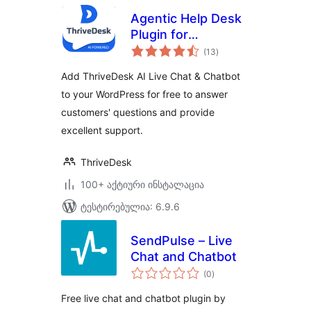
Agentic Help Desk
Plugin for
საერთო
WordPress – Live
(13
)
რეიტინგი
Chat, AI Chatbot &
Add ThriveDesk AI Live Chat & Chatbot
Ticketing –
to your WordPress for free to answer
ThriveDesk
customers' questions and provide
excellent support.
ThriveDesk
100+ აქტიური ინსტალაცია
ტესტირებულია: 6.9.6
SendPulse – Live
Chat and Chatbot
საერთო
(0
)
რეიტინგი
Free live chat and chatbot plugin by