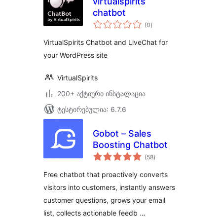
virtualspirits
chatbot
საერთო
(0
)
რეიტინგი
VirtualSpirits Chatbot and LiveChat for
your WordPress site
VirtualSpirits
200+ აქტიური ინსტალაცია
ტესტირებულია: 6.7.6
Gobot – Sales
Boosting Chatbot
საერთო
(58
)
რეიტინგი
Free chatbot that proactively converts
visitors into customers, instantly answers
customer questions, grows your email
list, collects actionable feedb …