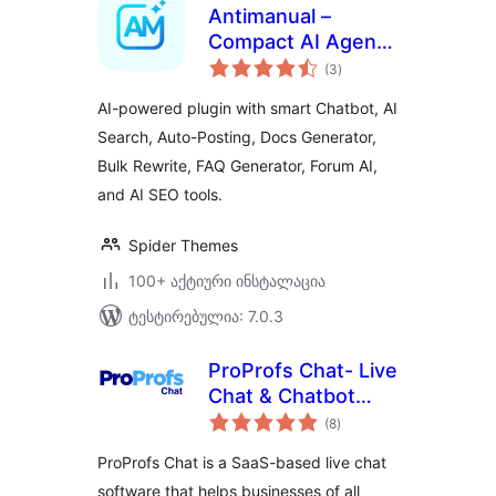
Antimanual –
Compact AI Agent
საერთო
for Content, Chat &
(3
)
რეიტინგი
SEO Automation
AI-powered plugin with smart Chatbot, AI
Search, Auto-Posting, Docs Generator,
Bulk Rewrite, FAQ Generator, Forum AI,
and AI SEO tools.
Spider Themes
100+ აქტიური ინსტალაცია
ტესტირებულია: 7.0.3
ProProfs Chat- Live
Chat & Chatbot
საერთო
Plugin
(8
)
რეიტინგი
ProProfs Chat is a SaaS-based live chat
software that helps businesses of all