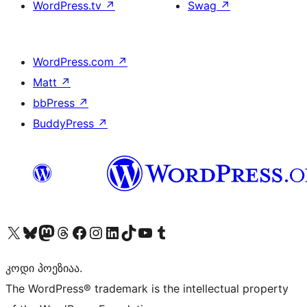
WordPress.tv
↗
Swag
↗
WordPress.com
↗
Matt
↗
bbPress
↗
BuddyPress
↗
Visit our X (formerly Twitter) account
Visit our Bluesky account
Visit our Mastodon account
Visit our Threads account
Visit our Facebook page
Visit our Instagram account
Visit our LinkedIn account
Visit our TikTok account
Visit our YouTube channel
Visit our Tumblr account
კოდი პოეზიაა.
The WordPress® trademark is the intellectual property