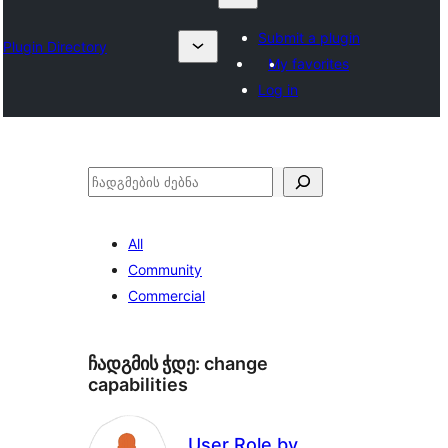
Submit a plugin
Plugin Directory
My favorites
Log in
ძებნა
All
Community
Commercial
ჩადგმის ჭდე:
change
capabilities
User Role by