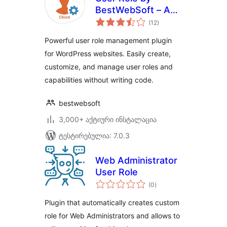
BestWebSoft – Add
საერთო
and Customize
(12
)
რეიტინგი
Roles and
Powerful user role management plugin
Capabilities in
for WordPress websites. Easily create,
WordPress
customize, and manage user roles and
capabilities without writing code.
bestwebsoft
3,000+ აქტიური ინსტალაცია
ტესტირებულია: 7.0.3
Web Administrator
User Role
საერთო
(0
)
რეიტინგი
Plugin that automatically creates custom
role for Web Administrators and allows to