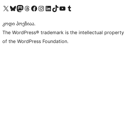
Visit our X (formerly Twitter) account
Visit our Bluesky account
Visit our Mastodon account
Visit our Threads account
Visit our Facebook page
Visit our Instagram account
Visit our LinkedIn account
Visit our TikTok account
Visit our YouTube channel
Visit our Tumblr account
კოდი პოეზიაა.
The WordPress® trademark is the intellectual property
of the WordPress Foundation.