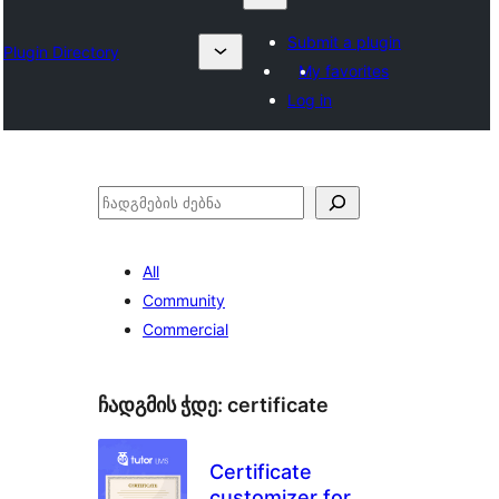
Submit a plugin
Plugin Directory
My favorites
Log in
ძებნა
All
Community
Commercial
ჩადგმის ჭდე:
certificate
Certificate
customizer for