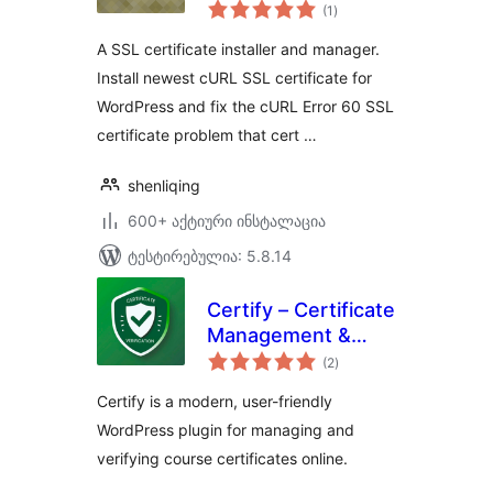
საერთო
(1
)
რეიტინგი
A SSL certificate installer and manager.
Install newest cURL SSL certificate for
WordPress and fix the cURL Error 60 SSL
certificate problem that cert …
shenliqing
600+ აქტიური ინსტალაცია
ტესტირებულია: 5.8.14
Certify – Certificate
Management &
საერთო
Verification
(2
)
რეიტინგი
Certify is a modern, user-friendly
WordPress plugin for managing and
verifying course certificates online.