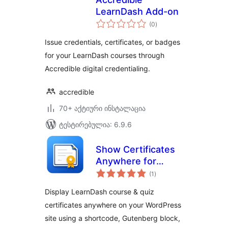
LearnDash Add-on
საერთო
(0
)
რეიტინგი
Issue credentials, certificates, or badges
for your LearnDash courses through
Accredible digital credentialing.
accredible
70+ აქტიური ინსტალაცია
ტესტირებულია: 6.9.6
Show Certificates
Anywhere for
საერთო
LearnDash
(1
)
რეიტინგი
Display LearnDash course & quiz
certificates anywhere on your WordPress
site using a shortcode, Gutenberg block,