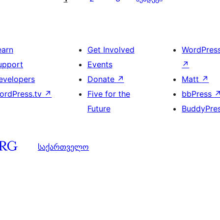
earn
Get Involved
WordPres
upport
Events
↗
evelopers
Donate
↗
Matt
↗
ordPress.tv
↗
Five for the
bbPress
Future
BuddyPre
საქართველო