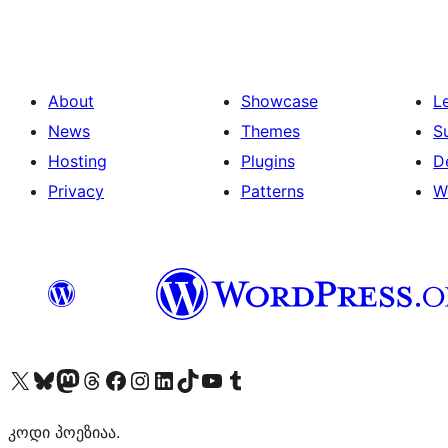
დაშლა
About
Showcase
L
News
Themes
S
Hosting
Plugins
D
Privacy
Patterns
W
Visit our X (formerly Twitter) account
Visit our Bluesky account
Visit our Mastodon account
Visit our Threads account
Visit our Facebook page
Visit our Instagram account
Visit our LinkedIn account
Visit our TikTok account
Visit our YouTube channel
Visit our Tumblr account
კოდი პოეზიაა.