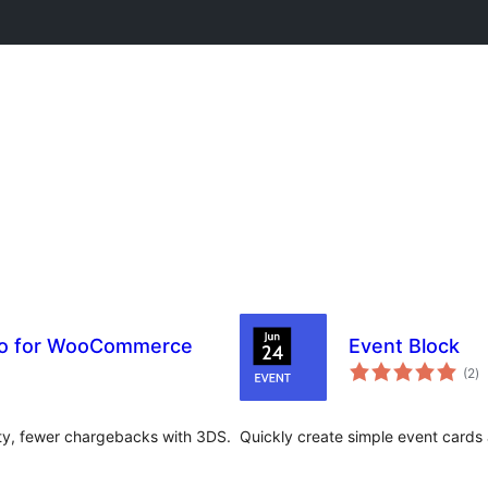
uro for WooCommerce
Event Block
ს
(2
)
რ
rity, fewer chargebacks with 3DS.
Quickly create simple event cards 