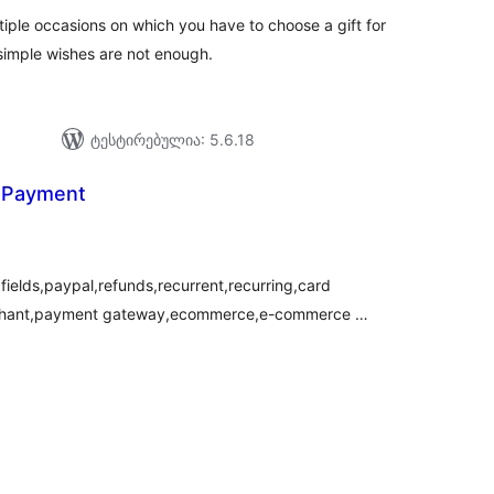
tiple occasions on which you have to choose a gift for
imple wishes are not enough.
ტესტირებულია: 5.6.18
 Payment
აერთო
ეიტინგი
elds,paypal,refunds,recurrent,recurring,card
chant,payment gateway,ecommerce,e-commerce …