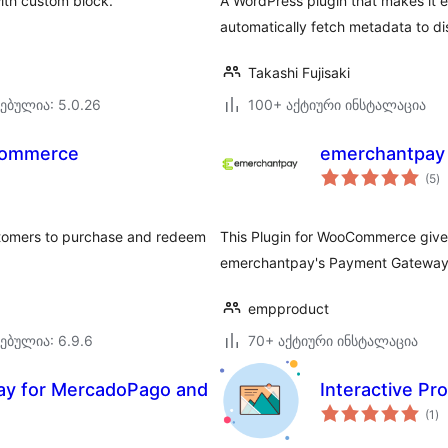
with custom block.
A WordPress plugin that makes it 
automatically fetch metadata to di
Takashi Fujisaki
ებულია: 5.0.26
100+ აქტიური ინსტალაცია
Commerce
emerchantpay
ს
(5
)
რ
tomers to purchase and redeem
This Plugin for WooCommerce gives
emerchantpay's Payment Gateway 
empproduct
ებულია: 6.9.6
70+ აქტიური ინსტალაცია
ay for MercadoPago and
Interactive Pr
ს
(1
)
რე