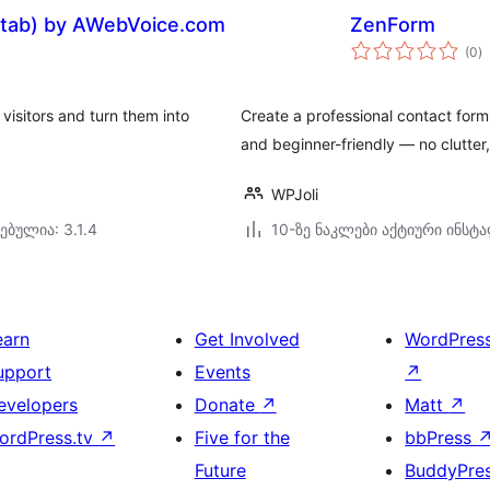
 tab) by AWebVoice.com
ZenForm
ს
(0
)
რ
visitors and turn them into
Create a professional contact form
and beginner-friendly — no clutter,
WPJoli
ებულია: 3.1.4
10-ზე ნაკლები აქტიური ინსტ
earn
Get Involved
WordPres
upport
Events
↗
evelopers
Donate
↗
Matt
↗
ordPress.tv
↗
Five for the
bbPress
Future
BuddyPre