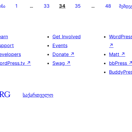
1
33
34
35
48
ინა
…
…
შემდე
earn
Get Involved
WordPres
upport
Events
↗
evelopers
Donate
↗
Matt
↗
ordPress.tv
↗
Swag
↗
bbPress
BuddyPre
საქართველო