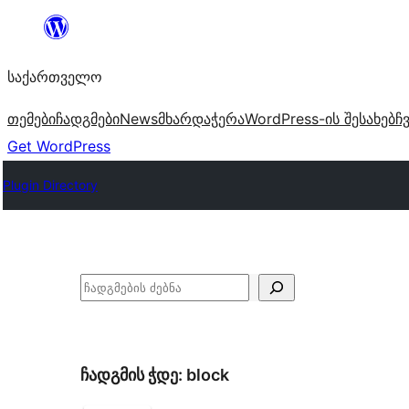
შიგთავსზე
გადასვლა
საქართველო
თემები
ჩადგმები
News
მხარდაჭერა
WordPress-ის შესახებ
ჩ
Get WordPress
Plugin Directory
ძებნა
ჩადგმის ჭდე:
block