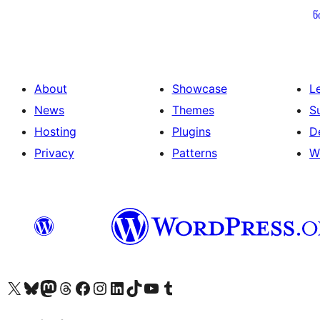
გვერდებათ
წ
დაშლა
About
Showcase
L
News
Themes
S
Hosting
Plugins
D
Privacy
Patterns
W
Visit our X (formerly Twitter) account
Visit our Bluesky account
Visit our Mastodon account
Visit our Threads account
Visit our Facebook page
Visit our Instagram account
Visit our LinkedIn account
Visit our TikTok account
Visit our YouTube channel
Visit our Tumblr account