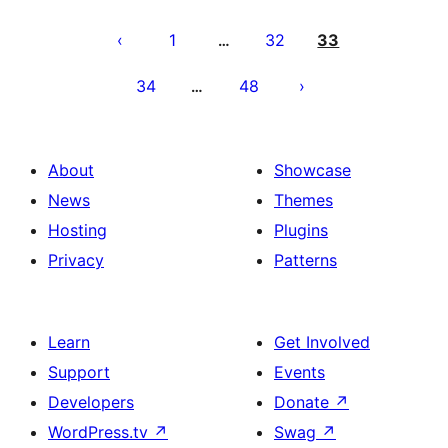
ჩანაწერების
გვერდებათ
1
32
33
…
დაშლა
34
48
…
About
Showcase
News
Themes
Hosting
Plugins
Privacy
Patterns
Learn
Get Involved
Support
Events
Developers
Donate
↗
WordPress.tv
↗
Swag
↗