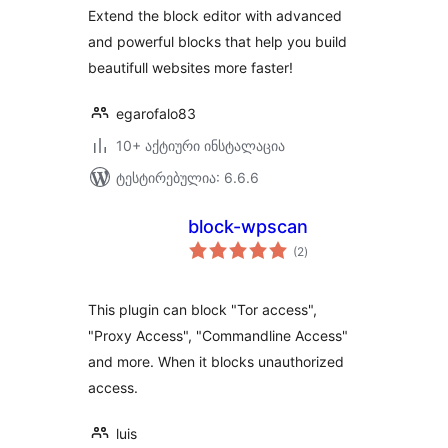
Extend the block editor with advanced
and powerful blocks that help you build
beautifull websites more faster!
egarofalo83
10+ აქტიური ინსტალაცია
ტესტირებულია: 6.6.6
block-wpscan
საერთო
(2
)
რეიტინგი
This plugin can block "Tor access",
"Proxy Access", "Commandline Access"
and more. When it blocks unauthorized
access.
luis