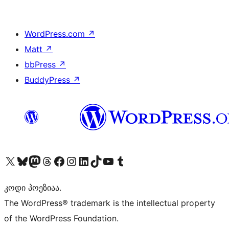
WordPress.com
↗
Matt
↗
bbPress
↗
BuddyPress
↗
Visit our X (formerly Twitter) account
Visit our Bluesky account
Visit our Mastodon account
Visit our Threads account
Visit our Facebook page
Visit our Instagram account
Visit our LinkedIn account
Visit our TikTok account
Visit our YouTube channel
Visit our Tumblr account
კოდი პოეზიაა.
The WordPress® trademark is the intellectual property
of the WordPress Foundation.