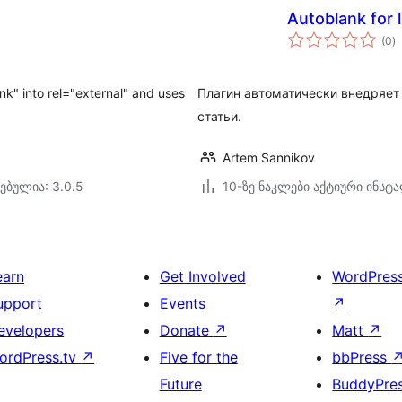
Autoblank for l
ს
(0
)
რ
ank" into rel="external" and uses
Плагин автоматически внедряет 
статьи.
Artem Sannikov
ებულია: 3.0.5
10-ზე ნაკლები აქტიური ინსტ
earn
Get Involved
WordPres
upport
Events
↗
evelopers
Donate
↗
Matt
↗
ordPress.tv
↗
Five for the
bbPress
Future
BuddyPre