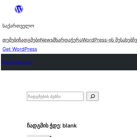
შიგთავსზე
გადასვლა
საქართველო
თემები
ჩადგმები
News
მხარდაჭერა
WordPress-ის შესახებ
ჩ
Get WordPress
Plugin Directory
ძებნა
ჩადგმის ჭდე:
blank