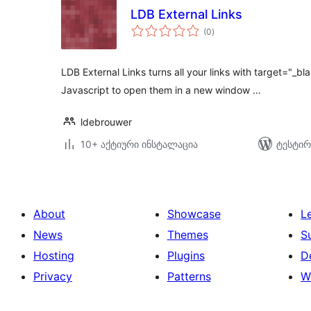
LDB External Links
საერთო
(0
)
რეიტინგი
LDB External Links turns all your links with target="_bl
Javascript to open them in a new window …
ldebrouwer
10+ აქტიური ინსტალაცია
ტესტირ
About
Showcase
L
News
Themes
S
Hosting
Plugins
D
Privacy
Patterns
W