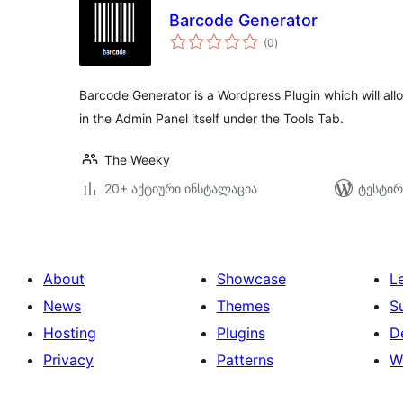
Barcode Generator
საერთო
(0
)
რეიტინგი
Barcode Generator is a Wordpress Plugin which will al
in the Admin Panel itself under the Tools Tab.
The Weeky
20+ აქტიური ინსტალაცია
ტესტირ
About
Showcase
L
News
Themes
S
Hosting
Plugins
D
Privacy
Patterns
W