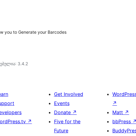
low you to Generate your Barcodes
ებულია: 3.4.2
earn
Get Involved
WordPres
upport
Events
↗
evelopers
Donate
↗
Matt
↗
ordPress.tv
↗
Five for the
bbPress
Future
BuddyPre