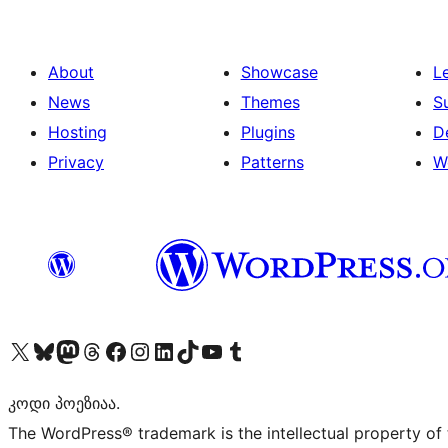
About
Showcase
L
News
Themes
S
Hosting
Plugins
D
Privacy
Patterns
W
Visit our X (formerly Twitter) account
Visit our Bluesky account
Visit our Mastodon account
Visit our Threads account
Visit our Facebook page
Visit our Instagram account
Visit our LinkedIn account
Visit our TikTok account
Visit our YouTube channel
Visit our Tumblr account
კოდი პოეზიაა.
The WordPress® trademark is the intellectual property of