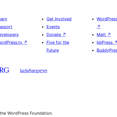
earn
Get Involved
WordPres
upport
Events
↗
evelopers
Donate
↗
Matt
↗
ordPress.tv
↗
Five for the
bbPress
Future
BuddyPre
საქართველო
 the WordPress Foundation.