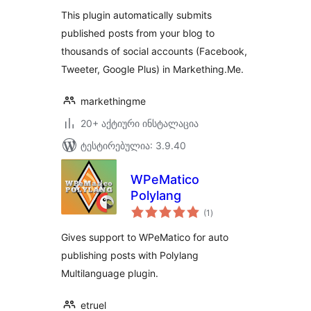
This plugin automatically submits
published posts from your blog to
thousands of social accounts (Facebook,
Tweeter, Google Plus) in Markething.Me.
markethingme
20+ აქტიური ინსტალაცია
ტესტირებულია: 3.9.40
WPeMatico
Polylang
საერთო
(1
)
რეიტინგი
Gives support to WPeMatico for auto
publishing posts with Polylang
Multilanguage plugin.
etruel