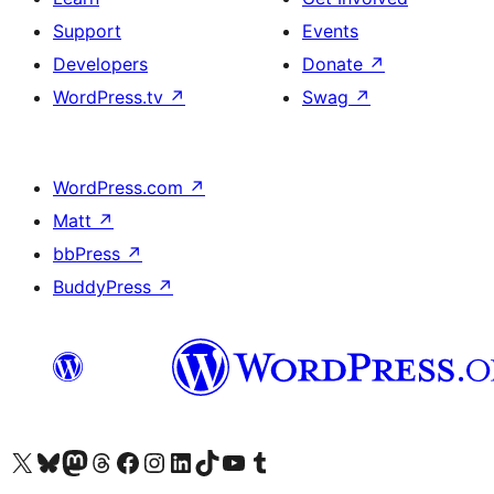
Support
Events
Developers
Donate
↗
WordPress.tv
↗
Swag
↗
WordPress.com
↗
Matt
↗
bbPress
↗
BuddyPress
↗
Visit our X (formerly Twitter) account
Visit our Bluesky account
Visit our Mastodon account
Visit our Threads account
Visit our Facebook page
Visit our Instagram account
Visit our LinkedIn account
Visit our TikTok account
Visit our YouTube channel
Visit our Tumblr account