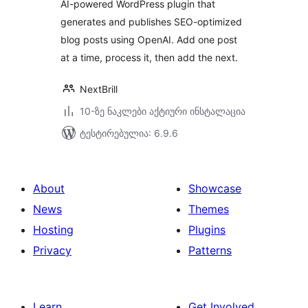
AI-powered WordPress plugin that
generates and publishes SEO-optimized
blog posts using OpenAI. Add one post
at a time, process it, then add the next.
NextBrill
10-ზე ნაკლები აქტიური ინსტალაცია
ტესტირებულია: 6.9.6
About
Showcase
News
Themes
Hosting
Plugins
Privacy
Patterns
Learn
Get Involved