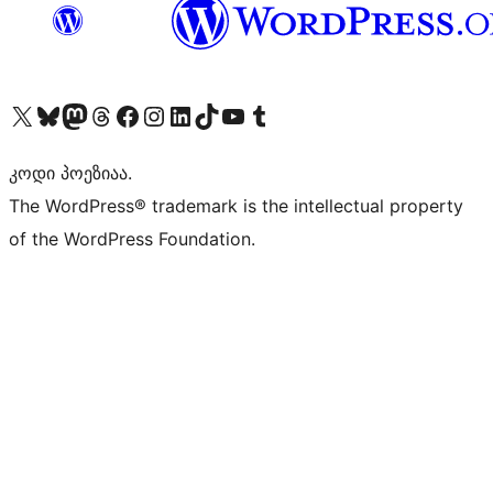
Visit our X (formerly Twitter) account
Visit our Bluesky account
Visit our Mastodon account
Visit our Threads account
Visit our Facebook page
Visit our Instagram account
Visit our LinkedIn account
Visit our TikTok account
Visit our YouTube channel
Visit our Tumblr account
კოდი პოეზიაა.
The WordPress® trademark is the intellectual property
of the WordPress Foundation.