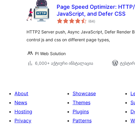
Page Speed Optimizer: HTTP/
JavaScript, and Defer CSS
საერთო
(64
)
რეიტინგი
HTTP2 Server push, Async JavaScript, Defer Render Blo
control js and css on different page types,
PI Web Solution
6,000+ აქტიური ინსტალაცია
ტესტირ
About
Showcase
L
News
Themes
S
Hosting
Plugins
D
Privacy
Patterns
W