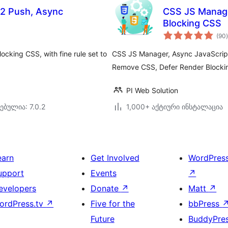
2 Push, Async
CSS JS Manage
Blocking CSS
(90
)
cking CSS, with fine rule set to
CSS JS Manager, Async JavaScript
Remove CSS, Defer Render Blocki
PI Web Solution
ებულია: 7.0.2
1,000+ აქტიური ინსტალაცია
earn
Get Involved
WordPres
upport
Events
↗
evelopers
Donate
↗
Matt
↗
ordPress.tv
↗
Five for the
bbPress
Future
BuddyPre